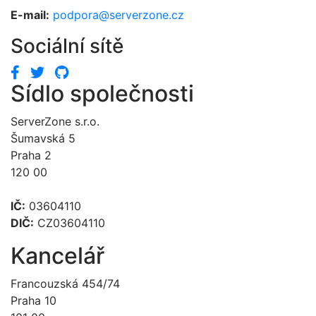
E-mail:
podpora@serverzone.cz
Sociální sítě
Sídlo společnosti
ServerZone s.r.o.
Šumavská 5
Praha 2
120 00
IČ:
03604110
DIČ:
CZ03604110
Kancelář
Francouzská 454/74
Praha 10